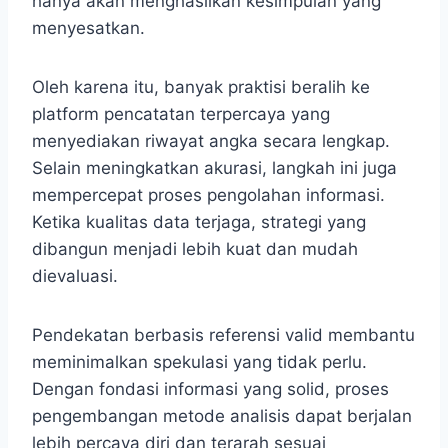
hanya akan menghasilkan kesimpulan yang
menyesatkan.
Oleh karena itu, banyak praktisi beralih ke
platform pencatatan terpercaya yang
menyediakan riwayat angka secara lengkap.
Selain meningkatkan akurasi, langkah ini juga
mempercepat proses pengolahan informasi.
Ketika kualitas data terjaga, strategi yang
dibangun menjadi lebih kuat dan mudah
dievaluasi.
Pendekatan berbasis referensi valid membantu
meminimalkan spekulasi yang tidak perlu.
Dengan fondasi informasi yang solid, proses
pengembangan metode analisis dapat berjalan
lebih percaya diri dan terarah sesuai