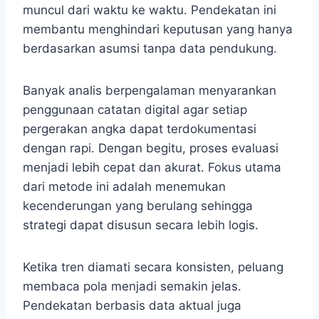
muncul dari waktu ke waktu. Pendekatan ini
membantu menghindari keputusan yang hanya
berdasarkan asumsi tanpa data pendukung.
Banyak analis berpengalaman menyarankan
penggunaan catatan digital agar setiap
pergerakan angka dapat terdokumentasi
dengan rapi. Dengan begitu, proses evaluasi
menjadi lebih cepat dan akurat. Fokus utama
dari metode ini adalah menemukan
kecenderungan yang berulang sehingga
strategi dapat disusun secara lebih logis.
Ketika tren diamati secara konsisten, peluang
membaca pola menjadi semakin jelas.
Pendekatan berbasis data aktual juga