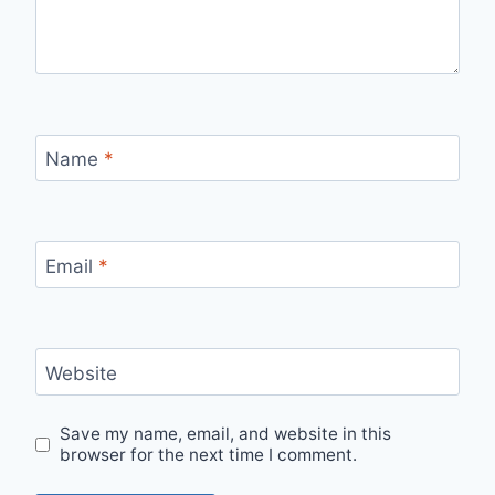
Name
*
Email
*
Website
Save my name, email, and website in this
browser for the next time I comment.