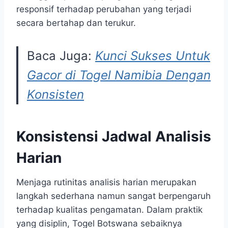
responsif terhadap perubahan yang terjadi
secara bertahap dan terukur.
Baca Juga:
Kunci Sukses Untuk
Gacor di Togel Namibia Dengan
Konsisten
Konsistensi Jadwal Analisis
Harian
Menjaga rutinitas analisis harian merupakan
langkah sederhana namun sangat berpengaruh
terhadap kualitas pengamatan. Dalam praktik
yang disiplin, Togel Botswana sebaiknya