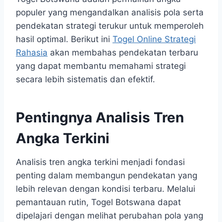
populer yang mengandalkan analisis pola serta
pendekatan strategi terukur untuk memperoleh
hasil optimal. Berikut ini
Togel Online Strategi
Rahasia
akan membahas pendekatan terbaru
yang dapat membantu memahami strategi
secara lebih sistematis dan efektif.
Pentingnya Analisis Tren
Angka Terkini
Analisis tren angka terkini menjadi fondasi
penting dalam membangun pendekatan yang
lebih relevan dengan kondisi terbaru. Melalui
pemantauan rutin, Togel Botswana dapat
dipelajari dengan melihat perubahan pola yang