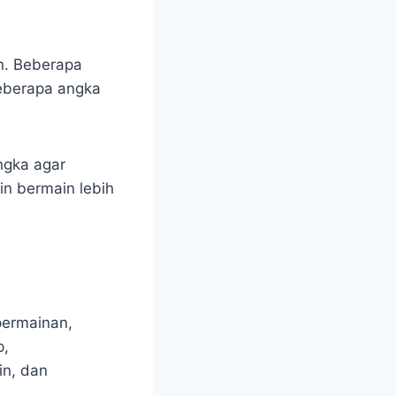
an. Beberapa
eberapa angka
ngka agar
in bermain lebih
ermainan,
p,
in, dan