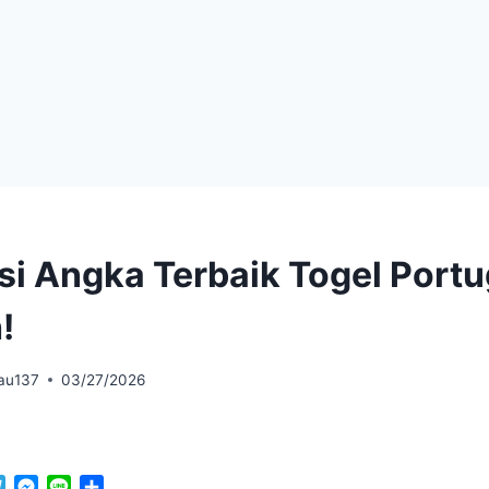
i Angka Terbaik Togel Portug
!
au137
03/27/2026
T
M
L
S