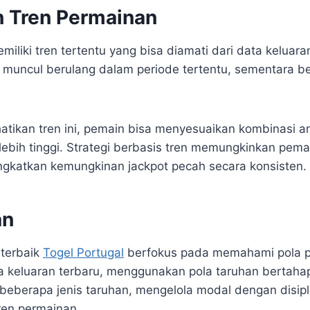
n Tren Permainan
miliki tren tertentu yang bisa diamati dari data keluar
muncul berulang dalam periode tertentu, sementara b
ikan tren ini, pemain bisa menyesuaikan kombinasi a
ebih tinggi. Strategi berbasis tren memungkinkan pema
gkatkan kemungkinan jackpot pecah secara konsisten.
an
 terbaik
Togel Portugal
berfokus pada memahami pola p
a keluaran terbaru, menggunakan pola taruhan bertaha
berapa jenis taruhan, mengelola modal dengan disipl
ren permainan.