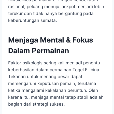
rasional, peluang menuju jackpot menjadi lebih
terukur dan tidak hanya bergantung pada
keberuntungan semata.
Menjaga Mental & Fokus
Dalam Permainan
Faktor psikologis sering kali menjadi penentu
keberhasilan dalam permainan Togel Filipina.
Tekanan untuk menang besar dapat
memengaruhi keputusan pemain, terutama
ketika mengalami kekalahan beruntun. Oleh
karena itu, menjaga mental tetap stabil adalah
bagian dari strategi sukses.