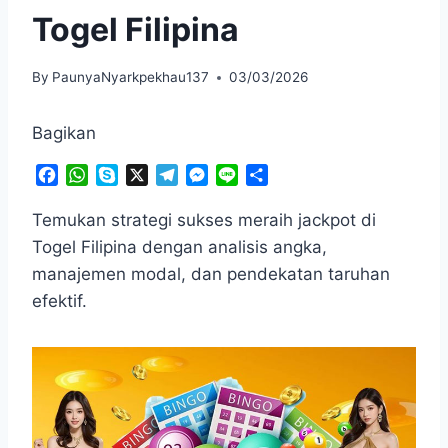
Togel Filipina
By
PaunyaNyarkpekhau137
03/03/2026
Bagikan
F
W
S
X
T
M
L
S
a
h
k
e
e
i
h
c
a
y
l
s
n
a
Temukan strategi sukses meraih jackpot di
e
t
p
e
s
e
r
Togel Filipina dengan analisis angka,
b
s
e
g
e
e
manajemen modal, dan pendekatan taruhan
o
A
r
n
efektif.
o
p
a
g
k
p
m
e
r