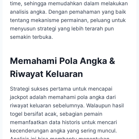
time, sehingga memudahkan dalam melakukan
analisis angka. Dengan pemahaman yang baik
tentang mekanisme permainan, peluang untuk
menyusun strategi yang lebih terarah pun
semakin terbuka.
Memahami Pola Angka &
Riwayat Keluaran
Strategi sukses pertama untuk mencapai
jackpot adalah memahami pola angka dari
riwayat keluaran sebelumnya. Walaupun hasil
togel bersifat acak, sebagian pemain
memanfaatkan data historis untuk mencari
kecenderungan angka yang sering muncul.
Analisis ini bisa membantu menentukan