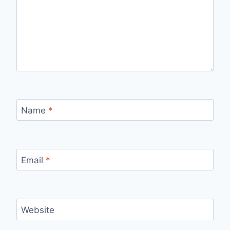
Name
*
Email
*
Website