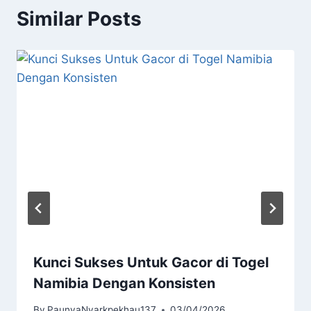
Similar Posts
Kunci Sukses Untuk Gacor di Togel
Namibia Dengan Konsisten
By
PaunyaNyarkpekhau137
03/04/2026