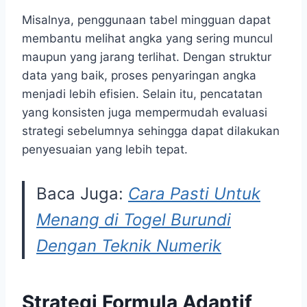
Misalnya, penggunaan tabel mingguan dapat
membantu melihat angka yang sering muncul
maupun yang jarang terlihat. Dengan struktur
data yang baik, proses penyaringan angka
menjadi lebih efisien. Selain itu, pencatatan
yang konsisten juga mempermudah evaluasi
strategi sebelumnya sehingga dapat dilakukan
penyesuaian yang lebih tepat.
Baca Juga:
Cara Pasti Untuk
Menang di Togel Burundi
Dengan Teknik Numerik
Strategi Formula Adaptif