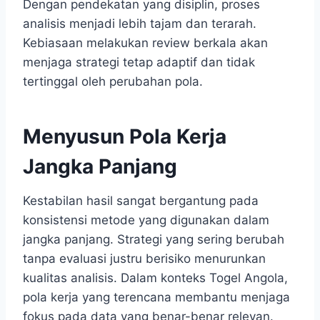
Dengan pendekatan yang disiplin, proses
analisis menjadi lebih tajam dan terarah.
Kebiasaan melakukan review berkala akan
menjaga strategi tetap adaptif dan tidak
tertinggal oleh perubahan pola.
Menyusun Pola Kerja
Jangka Panjang
Kestabilan hasil sangat bergantung pada
konsistensi metode yang digunakan dalam
jangka panjang. Strategi yang sering berubah
tanpa evaluasi justru berisiko menurunkan
kualitas analisis. Dalam konteks Togel Angola,
pola kerja yang terencana membantu menjaga
fokus pada data yang benar-benar relevan.