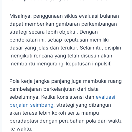
Misalnya, penggunaan siklus evaluasi bulanan
dapat memberikan gambaran perkembangan
strategi secara lebih objektif. Dengan
pendekatan ini, setiap keputusan memiliki
dasar yang jelas dan terukur. Selain itu, disiplin
mengikuti rencana yang telah disusun akan
membantu mengurangi keputusan impulsif.
Pola kerja jangka panjang juga membuka ruang
pembelajaran berkelanjutan dari data
sebelumnya. Ketika konsistensi dan
evaluasi
berjalan seimbang
, strategi yang dibangun
akan terasa lebih kokoh serta mampu
beradaptasi dengan perubahan pola dari waktu
ke waktu.