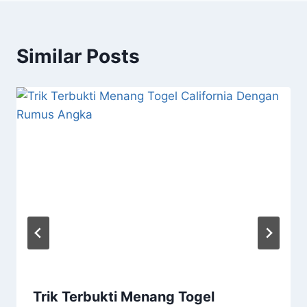
Similar Posts
Trik Terbukti Menang Togel