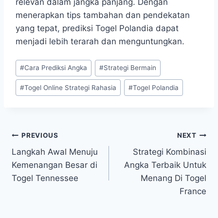
relevan dalam jangka panjang. Dengan
menerapkan tips tambahan dan pendekatan
yang tepat, prediksi Togel Polandia dapat
menjadi lebih terarah dan menguntungkan.
Post
#
Cara Prediksi Angka
#
Strategi Bermain
Tags:
#
Togel Online Strategi Rahasia
#
Togel Polandia
Post
PREVIOUS
NEXT
Langkah Awal Menuju
Strategi Kombinasi
navigation
Kemenangan Besar di
Angka Terbaik Untuk
Togel Tennessee
Menang Di Togel
France