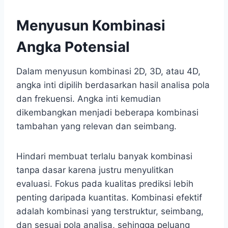
Menyusun Kombinasi
Angka Potensial
Dalam menyusun kombinasi 2D, 3D, atau 4D,
angka inti dipilih berdasarkan hasil analisa pola
dan frekuensi. Angka inti kemudian
dikembangkan menjadi beberapa kombinasi
tambahan yang relevan dan seimbang.
Hindari membuat terlalu banyak kombinasi
tanpa dasar karena justru menyulitkan
evaluasi. Fokus pada kualitas prediksi lebih
penting daripada kuantitas. Kombinasi efektif
adalah kombinasi yang terstruktur, seimbang,
dan sesuai pola analisa, sehingga peluang