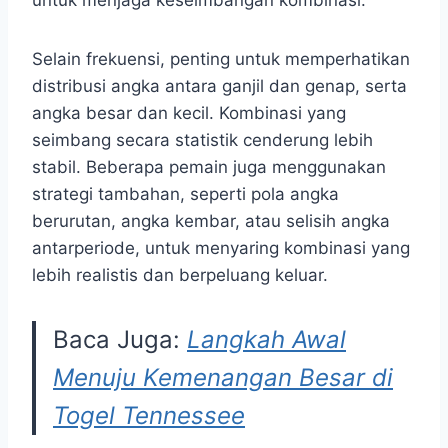
Selain frekuensi, penting untuk memperhatikan
distribusi angka antara ganjil dan genap, serta
angka besar dan kecil. Kombinasi yang
seimbang secara statistik cenderung lebih
stabil. Beberapa pemain juga menggunakan
strategi tambahan, seperti pola angka
berurutan, angka kembar, atau selisih angka
antarperiode, untuk menyaring kombinasi yang
lebih realistis dan berpeluang keluar.
Baca Juga:
Langkah Awal
Menuju Kemenangan Besar di
Togel Tennessee