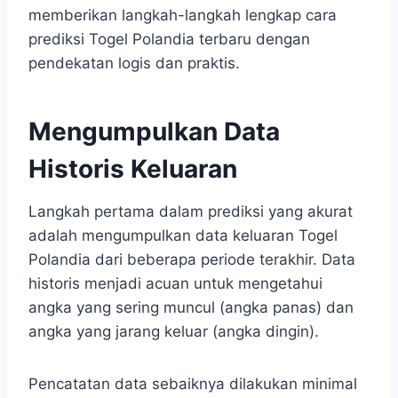
memberikan langkah-langkah lengkap cara
prediksi Togel Polandia terbaru dengan
pendekatan logis dan praktis.
Mengumpulkan Data
Historis Keluaran
Langkah pertama dalam prediksi yang akurat
adalah mengumpulkan data keluaran Togel
Polandia dari beberapa periode terakhir. Data
historis menjadi acuan untuk mengetahui
angka yang sering muncul (angka panas) dan
angka yang jarang keluar (angka dingin).
Pencatatan data sebaiknya dilakukan minimal