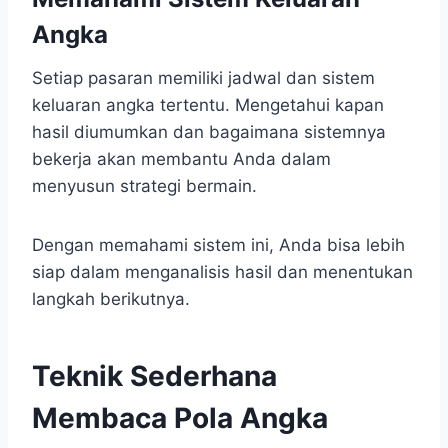
Angka
Setiap pasaran memiliki jadwal dan sistem
keluaran angka tertentu. Mengetahui kapan
hasil diumumkan dan bagaimana sistemnya
bekerja akan membantu Anda dalam
menyusun strategi bermain.
Dengan memahami sistem ini, Anda bisa lebih
siap dalam menganalisis hasil dan menentukan
langkah berikutnya.
Teknik Sederhana
Membaca Pola Angka