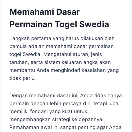
Memahami Dasar
Permainan Togel Swedia
Langkah pertama yang harus dilakukan oleh
pemula adalah memahami dasar permainan
togel Swedia. Mengetahui aturan, jenis
taruhan, serta sistem keluaran angka akan
membantu Anda menghindari kesalahan yang
tidak perlu.
Dengan memahami dasar ini, Anda tidak hanya
bermain dengan lebih percaya diri, tetapi juga
memiliki fondasi yang kuat untuk
mengembangkan strategi ke depannya.
Pemahaman awal ini sangat penting agar Anda