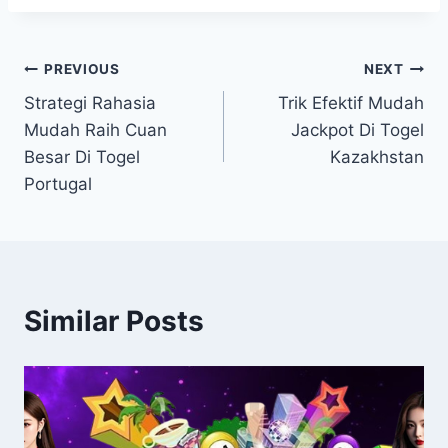
Post
PREVIOUS
NEXT
Strategi Rahasia
Trik Efektif Mudah
navigation
Mudah Raih Cuan
Jackpot Di Togel
Besar Di Togel
Kazakhstan
Portugal
Similar Posts