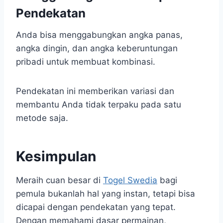
Pendekatan
Anda bisa menggabungkan angka panas,
angka dingin, dan angka keberuntungan
pribadi untuk membuat kombinasi.
Pendekatan ini memberikan variasi dan
membantu Anda tidak terpaku pada satu
metode saja.
Kesimpulan
Meraih cuan besar di
Togel Swedia
bagi
pemula bukanlah hal yang instan, tetapi bisa
dicapai dengan pendekatan yang tepat.
Dengan memahami dasar permainan,