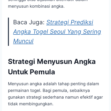
menyusun kombinasi angka.
Baca Juga:
Strategi Prediksi
Angka Togel Seoul Yang Sering
Muncul
Strategi Menyusun Angka
Untuk Pemula
Menyusun angka adalah tahap penting dalam
permainan togel. Bagi pemula, sebaiknya
gunakan strategi sederhana namun efektif agar
tidak membingungkan.