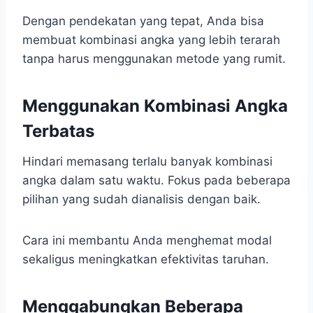
Dengan pendekatan yang tepat, Anda bisa
membuat kombinasi angka yang lebih terarah
tanpa harus menggunakan metode yang rumit.
Menggunakan Kombinasi Angka
Terbatas
Hindari memasang terlalu banyak kombinasi
angka dalam satu waktu. Fokus pada beberapa
pilihan yang sudah dianalisis dengan baik.
Cara ini membantu Anda menghemat modal
sekaligus meningkatkan efektivitas taruhan.
Menggabungkan Beberapa