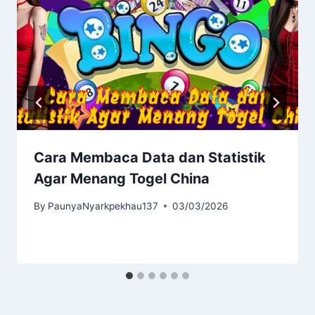
Cara Membaca Data dan Statistik
Agar Menang Togel China
By
PaunyaNyarkpekhau137
03/03/2026