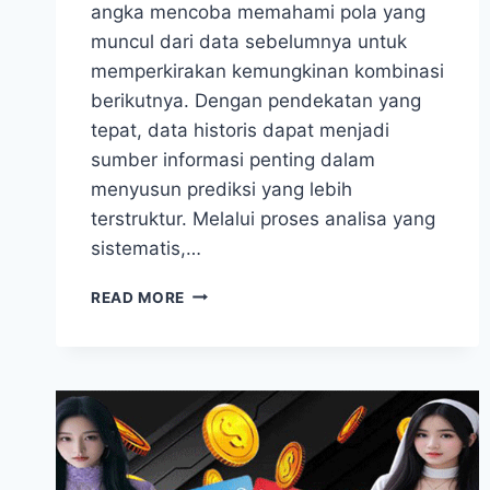
angka mencoba memahami pola yang
muncul dari data sebelumnya untuk
memperkirakan kemungkinan kombinasi
berikutnya. Dengan pendekatan yang
tepat, data historis dapat menjadi
sumber informasi penting dalam
menyusun prediksi yang lebih
terstruktur. Melalui proses analisa yang
sistematis,…
STRATEGI
READ MORE
MENGOLAH
DATA
TOGEL
JERMAN
UNTUK
MENEMUKAN
ANGKA
POTENSIAL