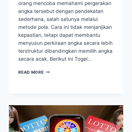
orang mencoba memahami pergerakan
angka tersebut dengan pendekatan
sederhana, salah satunya melalui
metode pola. Cara ini tidak menjanjikan
kepastian, tetapi dapat membantu
menyusun perkiraan angka secara lebih
terstruktur dibandingkan memilih angka
secara acak. Berikut ini Togel…
CARA
READ MORE
SEDERHANA
MENCARI
ANGKA
TOGEL
INGGRIS
DENGAN
METODE
POLA