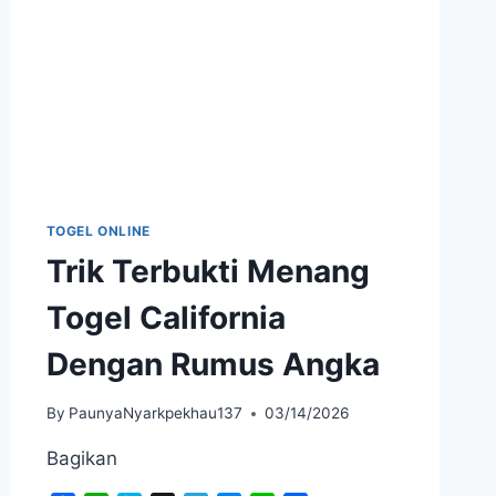
TOGEL ONLINE
Trik Terbukti Menang
Togel California
Dengan Rumus Angka
By
PaunyaNyarkpekhau137
03/14/2026
Bagikan