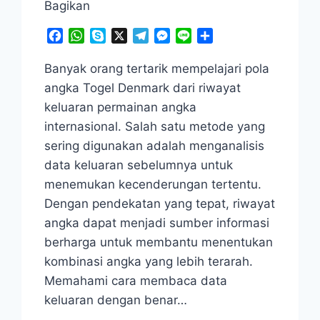
Bagikan
Facebook
WhatsApp
Skype
X
Telegram
Messenger
Line
Share
Banyak orang tertarik mempelajari pola
angka Togel Denmark dari riwayat
keluaran permainan angka
internasional. Salah satu metode yang
sering digunakan adalah menganalisis
data keluaran sebelumnya untuk
menemukan kecenderungan tertentu.
Dengan pendekatan yang tepat, riwayat
angka dapat menjadi sumber informasi
berharga untuk membantu menentukan
kombinasi angka yang lebih terarah.
Memahami cara membaca data
keluaran dengan benar…