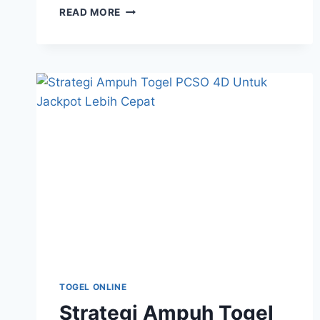
STRATEGI
READ MORE
MEMBACA
PAITO
WARNA
TOGEL
FINLANDIA
UNTUK
PREDIKSI
AKURAT
TOGEL ONLINE
Strategi Ampuh Togel