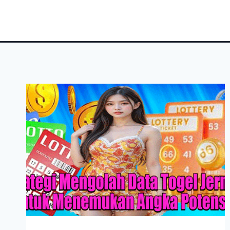
Skip
to
content