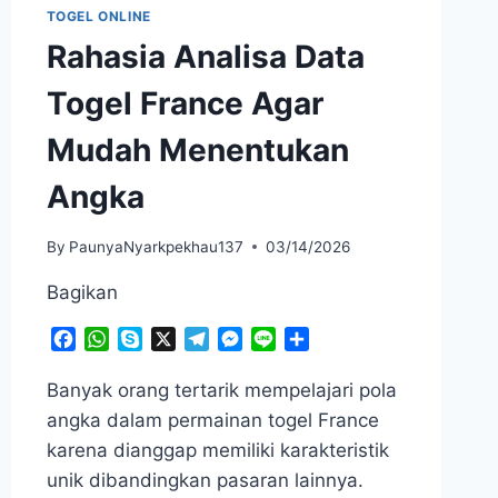
TOGEL ONLINE
Rahasia Analisa Data
Togel France Agar
Mudah Menentukan
Angka
By
PaunyaNyarkpekhau137
03/14/2026
Bagikan
Facebook
WhatsApp
Skype
X
Telegram
Messenger
Line
Share
Banyak orang tertarik mempelajari pola
angka dalam permainan togel France
karena dianggap memiliki karakteristik
unik dibandingkan pasaran lainnya.