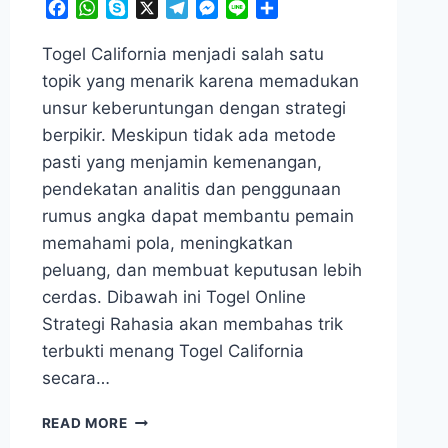
Facebook
WhatsApp
Skype
X
Telegram
Messenger
Line
Share
Togel California menjadi salah satu
topik yang menarik karena memadukan
unsur keberuntungan dengan strategi
berpikir. Meskipun tidak ada metode
pasti yang menjamin kemenangan,
pendekatan analitis dan penggunaan
rumus angka dapat membantu pemain
memahami pola, meningkatkan
peluang, dan membuat keputusan lebih
cerdas. Dibawah ini Togel Online
Strategi Rahasia akan membahas trik
terbukti menang Togel California
secara…
TRIK
READ MORE
TERBUKTI